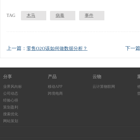
TAG
木马
病毒
事件
上一篇：
下一
零售O2O该如何做数据分析？
分享
产品
云物
业界风向标
移动APP
云计算物联网
公司动态
跨境电商
经验心得
策划盈利
搜索优化
网站策划